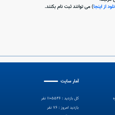
لود از اینجا
) می توانند ثبت نام بکنند.
آمار سایت
ه
کل بازدید : 1105546 نفر
بازدید امروز : 76 نفر