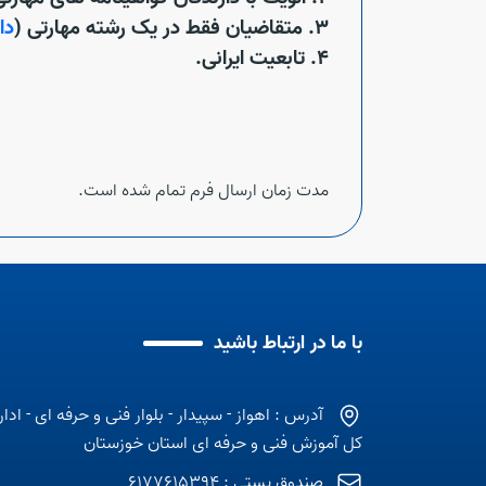
3. متقاضیان فقط در یک رشته مهارتی (
دان
4. تابعیت ایرانی.
مدت زمان ارسال فرم تمام شده است.
با ما در ارتباط باشید
آدرس : اهواز - سپیدار - بلوار فنی و حرفه ای - ادار
کل آموزش فنی و حرفه ای استان خوزستان
صندوق پستی : 6177615394